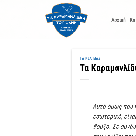
Μετάβαση
στο
Αρχική
Κα
περιεχόμενο
ΤΑ ΝΈΑ ΜΑΣ
Τα Καραμανλίδ
Αυτό όμως που π
εσωτερικό, είναι
#ούζο. Σε συνδυα