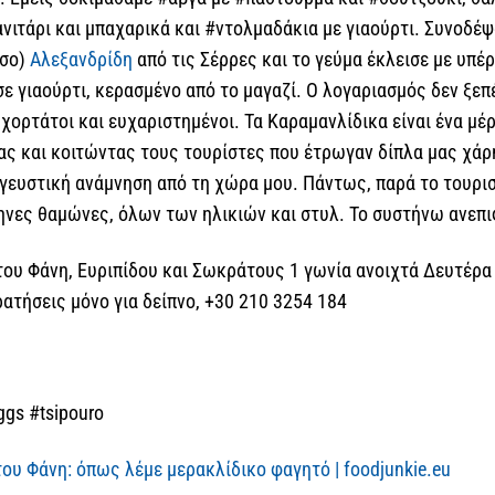
ανιτάρι και μπαχαρικά και #ντολμαδάκια με γιαούρτι. Συνοδέ
ισο)
Αλεξανδρίδη
από τις Σέρρες και το γεύμα έκλεισε με υπέ
ε γιαούρτι, κερασμένο από το μαγαζί. Ο λογαριασμός δεν ξεπ
χορτάτοι και ευχαριστημένοι. Τα Καραμανλίδικα είναι ένα μέ
ας και κοιτώντας τους τουρίστες που έτρωγαν δίπλα μας χά
 γευστική ανάμνηση από τη χώρα μου. Πάντως, παρά το τουρισ
ηνες θαμώνες, όλων των ηλικιών και στυλ. Το συστήνω ανεπ
του Φάνη, Ευριπίδου και Σωκράτους 1 γωνία ανοιχτά Δευτέρα 
ατήσεις μόνο για δείπνο, +30 210 3254 184
gs #tsipouro
ου Φάνη: όπως λέμε μερακλίδικο φαγητό | foodjunkie.eu