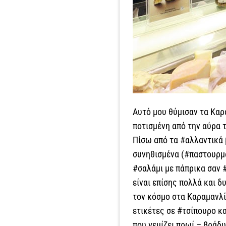
Αυτό μου θύμισαν τα Καρ
ποτισμένη από την αύρα 
Πίσω από τα #αλλαντικά 
συνηθισμένα (#παστουρμά
#σαλάμι με πάπρικα σαν #
είναι επίσης πολλά και δ
τον κόσμο στα Καραμανλίδ
ετικέτες σε #τσίπουρο κα
που γεμίζει πρωί – βράδ