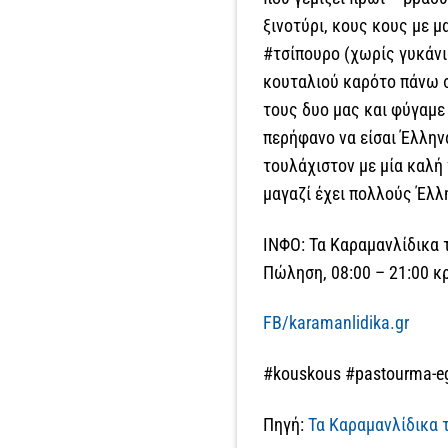
ξινοτύρι, κους κους με μ
#τσίπουρο (χωρίς γυκάν
κουταλιού καρότο πάνω σ
τους δυο μας και φύγαμε 
περήφανο να είσαι Έλλην
τουλάχιστον με μία καλή
μαγαζί έχει πολλούς Έλλ
ΙΝΦΟ: Τα Καραμανλίδικα 
Πώληση, 08:00 – 21:00 κρ
FB/karamanlidika.gr
#kouskous #pastourma-eg
Πηγή:
Τα Καραμανλίδικα τ