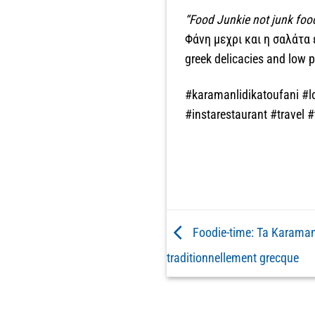
“Food Junkie not junk foo
Φάνη μεχρι και η σαλάτα 
greek delicacies and low 
#karamanlidikatoufani #l
#instarestaurant #travel #
Foodie-time: Ta Karamanl
traditionnellement grecque