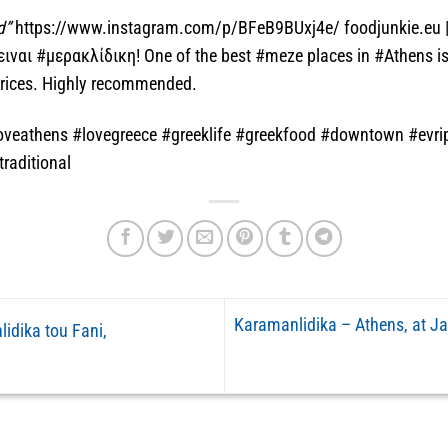
d”
https://www.instagram.com/p/BFeB9BUxj4e/ foodjunkie.eu 
ειναι #μερακλίδικη! One of the best #meze places in #Athens i
prices. Highly recommended.
oveathens #lovegreece #greeklife #greekfood #downtown #evrip
traditional
Karamanlidika – Athens, at Ja
idika tou Fani,