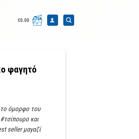
€
0.00
κο φαγητό
 το όμορφο του
 #τσίπουρο και
t seller μαγαζί