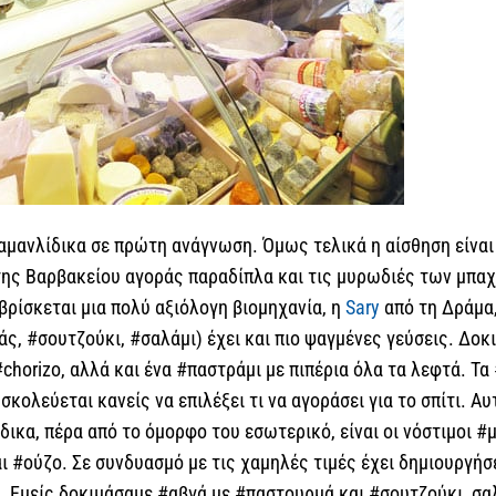
αμανλίδικα σε πρώτη ανάγνωση. Όμως τελικά η αίσθηση είναι
της Βαρβακείου αγοράς παραδίπλα και τις μυρωδιές των μπαχ
βρίσκεται μια πολύ αξιόλογη βιομηχανία, η
Sary
από τη Δράμα,
ς, #σουτζούκι, #σαλάμι) έχει και πιο ψαγμένες γεύσεις. Δο
chorizo, αλλά και ένα #παστράμι με πιπέρια όλα τα λεφτά. Τ
υσκολεύεται κανείς να επιλέξει τι να αγοράσει για το σπίτι. 
ικα, πέρα από το όμορφο του εσωτερικό, είναι οι νόστιμοι #μ
ι #ούζο. Σε συνδυασμό με τις χαμηλές τιμές έχει δημιουργήσει
υ. Εμείς δοκιμάσαμε #αβγά με #παστουρμά και #σουτζούκι, σα