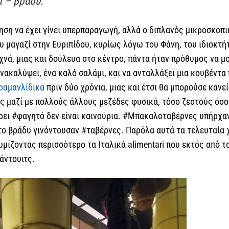
ί – βράδυ.
ρηση να έχει γίνει υπερπαραγωγή, αλλά ο διπλανός μικροσκοπ
υ μαγαζί στην Ευριπίδου, κυρίως λόγω του Φάνη, του ιδιοκτή
χνά, μιας και δούλευα στο κέντρο, πάντα ήταν πρόθυμος να 
ανακαλύψει, ένα καλό σαλάμι, και να ανταλλάξει μια κουβέντα
ραμανλίδικα
πριν δύο χρόνια, μιας και έτσι θα μπορούσε κανε
ός μαζί με πολλούς άλλους μεζέδες φυσικά, τόσο ζεστούς όσο 
ρει #φαγητό δεν είναι καινούρια. #Μπακαλοταβέρνες υπήρχα
ο βράδυ γινόντουσαν #ταβέρνες. Παρόλα αυτά τα τελευταία χ
υμίζοντας περισσότερο τα Ιταλικά alimentari που εκτός από τ
άντουιτς.