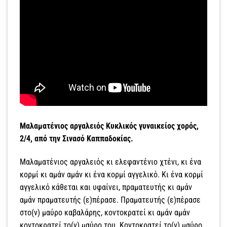
Μαλαματένιος αργαλειός Κυκλικός γυναικείος χορός,
2/4, από την Σινασό Καππαδοκίας.
Μαλαματένιος αργαλειός κι ελεφαντένιο χτένι, κι ένα
κορμί κι αμάν αμάν κι ένα κορμί αγγελικό. Κι ένα κορμί
αγγελικό κάθεται και υφαίνει, πραματευτής κι αμάν
αμάν πραματευτής (ε)πέρασε. Πραματευτής (ε)πέρασε
στο(ν) μαύρο καβαλάρης, κοντοκρατεί κι αμάν αμάν
κοντοκρατεί το(ν) μαύρο του. Κοντοκρατεί το(ν) μαύρο