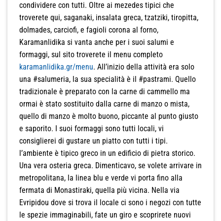
condividere con tutti. Oltre ai mezedes tipici che
troverete qui, saganaki, insalata greca, tzatziki, tiropitta,
dolmades, carciofi, e fagioli corona al forno,
Karamanlidika si vanta anche per i suoi salumi e
formaggi, sul sito troverete il menu completo
karamanlidika.gr/menu
. All’inizio della attività era solo
una #salumeria, la sua specialità è il #pastrami. Quello
tradizionale è preparato con la carne di cammello ma
ormai è stato sostituito dalla carne di manzo o mista,
quello di manzo è molto buono, piccante al punto giusto
e saporito. I suoi formaggi sono tutti locali, vi
consiglierei di gustare un piatto con tutti i tipi.
l’ambiente è tipico greco in un edificio di pietra storico.
Una vera osteria greca. Dimenticavo, se volete arrivare in
metropolitana, la linea blu e verde vi porta fino alla
fermata di Monastiraki, quella più vicina. Nella via
Evripidou dove si trova il locale ci sono i negozi con tutte
le spezie immaginabili, fate un giro e scoprirete nuovi