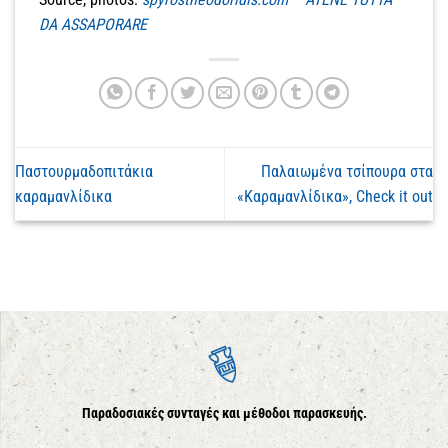
DA ASSAPORARE
Παστουρμαδοπιτάκια
Παλαιωμένα τσίπουρα στα
καραμανλίδικα
«Καραμανλίδικα», Check it out
Παραδοσιακές συνταγές και μέθοδοι παρασκευής.