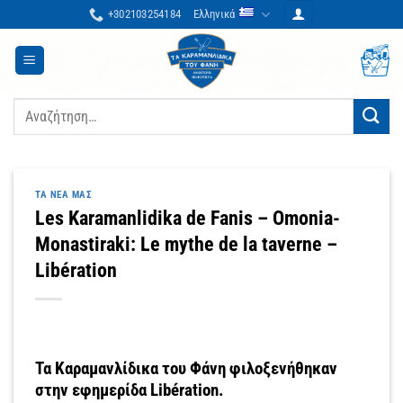
Μετάβαση
+302103254184
Ελληνικά
στο
περιεχόμενο
Αναζήτηση
για:
ΤΑ ΝΈΑ ΜΑΣ
Les Karamanlidika de Fanis – Omonia-
Monastiraki: Le mythe de la taverne –
Libération
Τα Καραμανλίδικα του Φάνη φιλοξενήθηκαν
στην εφημερίδα Libération.