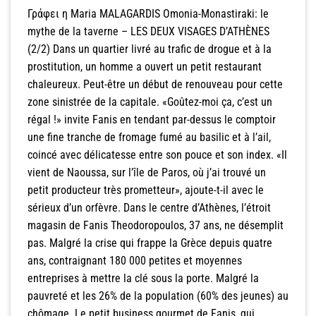
Γράφει η Maria MALAGARDIS Omonia-Monastiraki: le
mythe de la taverne – LES DEUX VISAGES D’ATHÈNES
(2/2) Dans un quartier livré au trafic de drogue et à la
prostitution, un homme a ouvert un petit restaurant
chaleureux. Peut-être un début de renouveau pour cette
zone sinistrée de la capitale. «Goûtez-moi ça, c’est un
régal !» invite Fanis en tendant par-dessus le comptoir
une fine tranche de fromage fumé au basilic et à l’ail,
coincé avec délicatesse entre son pouce et son index. «Il
vient de Naoussa, sur l’île de Paros, où j’ai trouvé un
petit producteur très prometteur», ajoute-t-il avec le
sérieux d’un orfèvre. Dans le centre d’Athènes, l’étroit
magasin de Fanis Theodoropoulos, 37 ans, ne désemplit
pas. Malgré la crise qui frappe la Grèce depuis quatre
ans, contraignant 180 000 petites et moyennes
entreprises à mettre la clé sous la porte. Malgré la
pauvreté et les 26% de la population (60% des jeunes) au
chômage. Le petit business gourmet de Fanis, qui