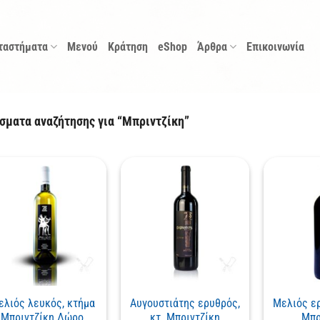
ταστήματα
Μενού
Κράτηση
eShop
Άρθρα
Επικοινωνία
ματα αναζήτησης για “Μπριντζίκη”
ελιός λευκός, κτήμα
Αυγουστιάτης ερυθρός,
Μελιός ερ
Μπριντζίκη Δώρο
κτ. Μπριντζίκη
Μπρ