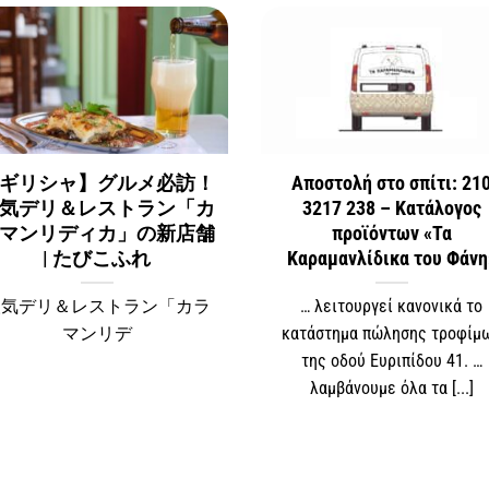
ギリシャ】グルメ必訪！
Αποστολή στο σπίτι: 21
気デリ＆レストラン「カ
3217 238 – Κατάλογος
マンリディカ」の新店舗
προϊόντων «Τα
| たびこふれ
Καραμανλίδικα του Φάνη
人気デリ＆レストラン「カラ
… λειτουργεί κανονικά το
マンリデ
κατάστημα πώλησης τροφίμ
της οδού Ευριπίδου 41. …
λαμβάνουμε όλα τα [...]