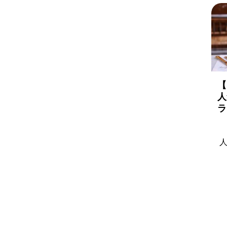
【
人
ラ