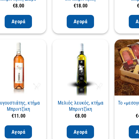
€
8.00
€
18.00
Αγορά
Αγορά
Α
υγουστιάτης, κτήμα
Μελιός λευκός, κτήμα
Το «μεσογ
Μπριντζίκη
Μπριντζίκη
€
11.00
€
8.00
€
Αγορά
Αγορά
Α