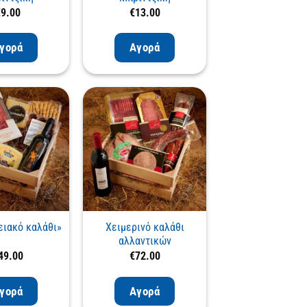
€
9.00
€
13.00
γορά
Αγορά
ειακό καλάθι»
Χειμερινό καλάθι
αλλαντικών
49.00
€
72.00
γορά
Αγορά