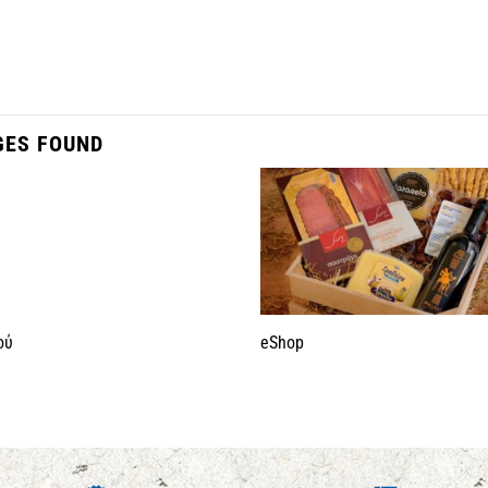
GES FOUND
ού
eShop