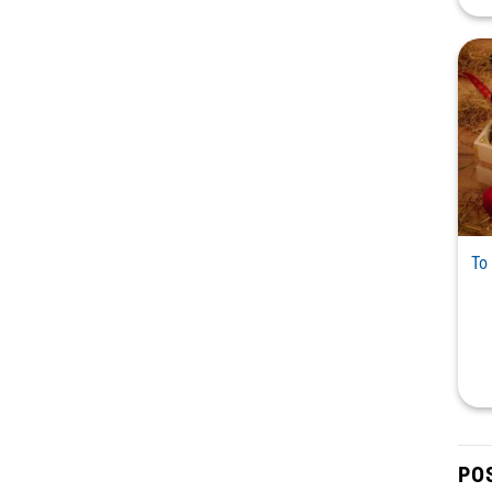
Το
PO