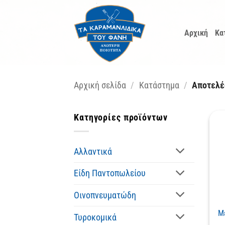
Μετάβαση
στο
Αρχική
Κα
περιεχόμενο
Αρχική σελίδα
/
Κατάστημα
/
Αποτελέσ
Κατηγορίες προϊόντων
Αλλαντικά
Είδη Παντοπωλείου
Οινοπνευματώδη
Μ
Τυροκομικά