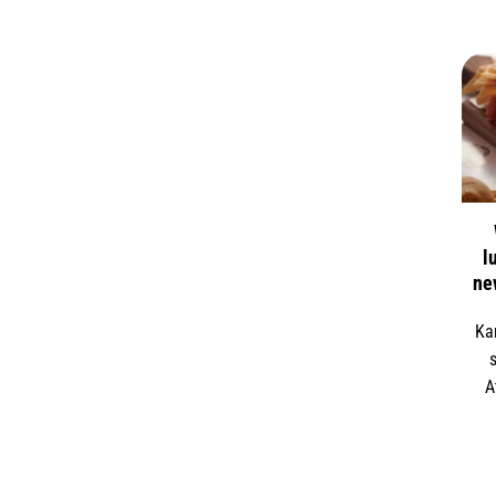
l
ne
Ka
A