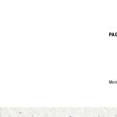
PA
Μεν