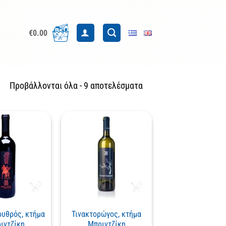
€
0.00
Sorted
Προβάλλονται όλα - 9 αποτελέσματα
by
latest
υθρός, κτήμα
Τινακτορώγος, κτήμα
ιντζίκη
Μπριντζίκη